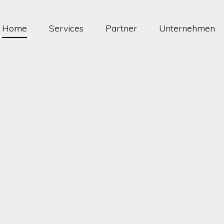
Home
Services
Partner
Unternehmen