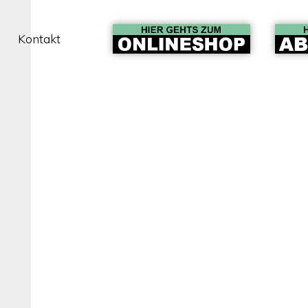
Kontakt